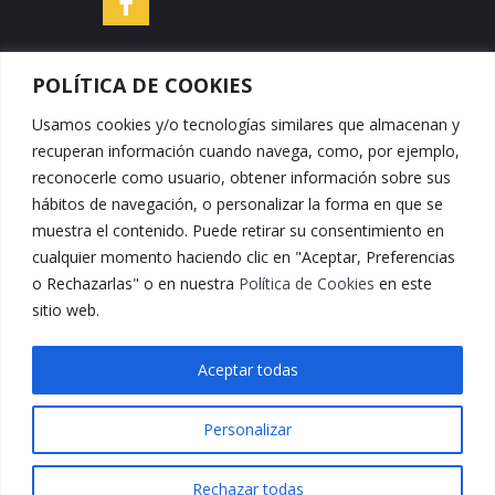
POLÍTICA DE COOKIES
Usamos cookies y/o tecnologías similares que almacenan y
DATOS DE CONTACTO
recuperan información cuando navega, como, por ejemplo,
reconocerle como usuario, obtener información sobre sus
hábitos de navegación, o personalizar la forma en que se
Embutidos y Jamones Peña Cruz
muestra el contenido. Puede retirar su consentimiento en
Teléfono: +34 950 426 409
cualquier momento haciendo clic en "Aceptar, Preferencias
Fax: +34 950 426 776
o Rechazarlas" o en nuestra
Política de Cookies
en este
E-mail:
info@embutidospcruz.com
sitio web.
C/Huerta 9, CP: 04890
Dirección:
Serón (Almería)
Aceptar todas
Personalizar
made by
Rechazar todas