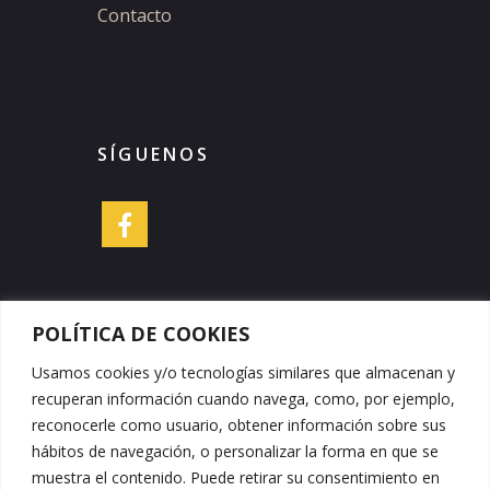
Contacto
SÍGUENOS
POLÍTICA DE COOKIES
DATOS DE CONTACTO
Usamos cookies y/o tecnologías similares que almacenan y
recuperan información cuando navega, como, por ejemplo,
reconocerle como usuario, obtener información sobre sus
Embutidos y Jamones Peña Cruz
hábitos de navegación, o personalizar la forma en que se
Teléfono: +34 950 426 409
muestra el contenido. Puede retirar su consentimiento en