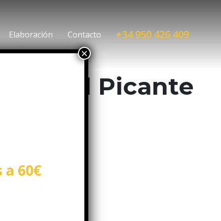
+34 950 426 409
Elaboración
Contacto
da Miel Picante
ilabres.
s a 60€
RRITO