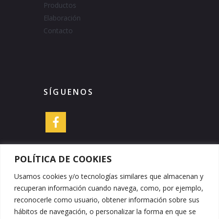
Productos
Elaboración
Contacto
SÍGUENOS
POLÍTICA DE COOKIES
Usamos cookies y/o tecnologías similares que almacenan y
DATOS DE CONTACTO
recuperan información cuando navega, como, por ejemplo,
reconocerle como usuario, obtener información sobre sus
hábitos de navegación, o personalizar la forma en que se
Embutidos y Jamones Peña Cruz