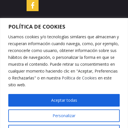
POLÍTICA DE COOKIES
Usamos cookies y/o tecnologías similares que almacenan y
DATOS DE CONTACTO
recuperan información cuando navega, como, por ejemplo,
reconocerle como usuario, obtener información sobre sus
hábitos de navegación, o personalizar la forma en que se
Embutidos y Jamones Peña Cruz
muestra el contenido. Puede retirar su consentimiento en
Teléfono: +34 950 426 409
cualquier momento haciendo clic en "Aceptar, Preferencias
Fax: +34 950 426 776
o Rechazarlas" o en nuestra
Política de Cookies
en este
E-mail:
info@embutidospcruz.com
sitio web.
C/Huerta 9, CP: 04890
Dirección:
Serón (Almería)
Aceptar todas
Personalizar
made by