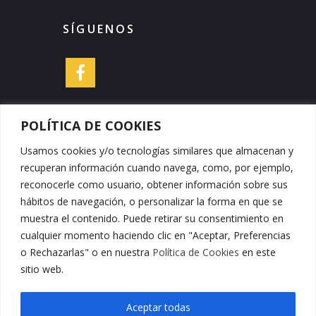
SÍGUENOS
POLÍTICA DE COOKIES
Usamos cookies y/o tecnologías similares que almacenan y
DATOS DE CONTACTO
recuperan información cuando navega, como, por ejemplo,
reconocerle como usuario, obtener información sobre sus
hábitos de navegación, o personalizar la forma en que se
Embutidos y Jamones Peña Cruz
muestra el contenido. Puede retirar su consentimiento en
Teléfono: +34 950 426 409
cualquier momento haciendo clic en "Aceptar, Preferencias
Fax: +34 950 426 776
o Rechazarlas" o en nuestra
Política de Cookies
en este
E-mail:
info@embutidospcruz.com
sitio web.
C/Huerta 9, CP: 04890
Dirección:
Serón (Almería)
Aceptar todas