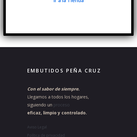
Ir a la Tienda
(muy
bonita)
1,00
€
EMBUTIDOS PEÑA CRUZ
Con el sabor de siempre.
Llegamos a todos los hogares,
siguiendo un
proceso
eficaz, limpio y controlado.
Aviso Legal
Política de privacidad