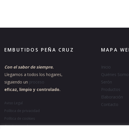
EMBUTIDOS PEÑA CRUZ
MAPA WE
Con el sabor de siempre.
Inicio
Llegamos a todos los hogares,
Quiénes Somo
siguiendo un
proceso
Serón
eficaz, limpio y controlado.
Productos
Elaboración
Aviso Legal
Contacto
Política de privacidad
Política de cookies
Condiciones de compra