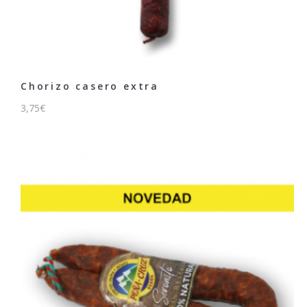
Chorizo casero extra
3,75
€