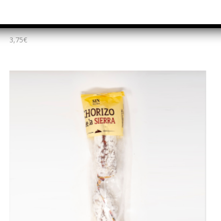
Chorizo casero chapado – dulce
3,75
€