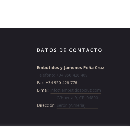
DATOS DE CONTACTO
Embutidos y Jamones Peña Cruz
Teléfono: +34 950 426 409
Fax: +34 950 426 776
E-mail:
info@embutidospcruz.com
C/Huerta 9, CP: 04890
Dirección:
Serón (Almería)