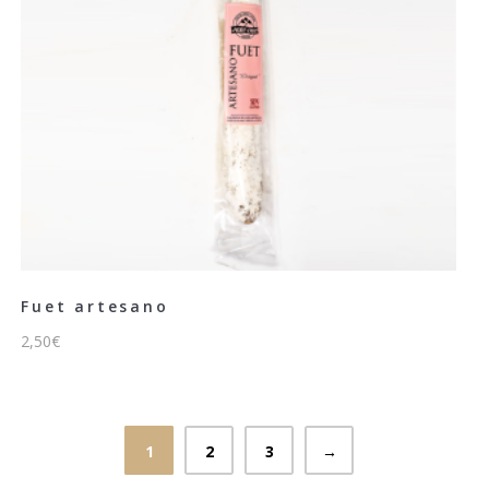
Fuet artesano
2,50
€
1
2
3
→