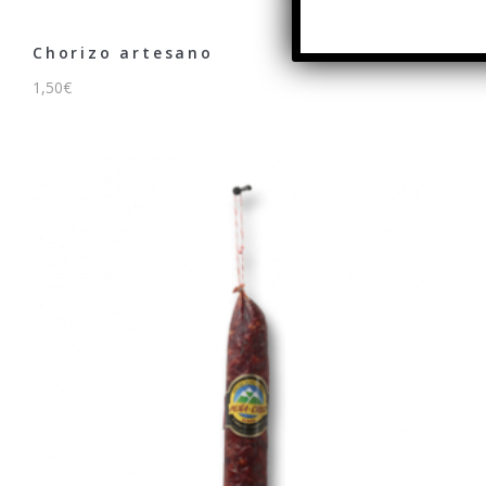
Chorizo artesano
1,50
€