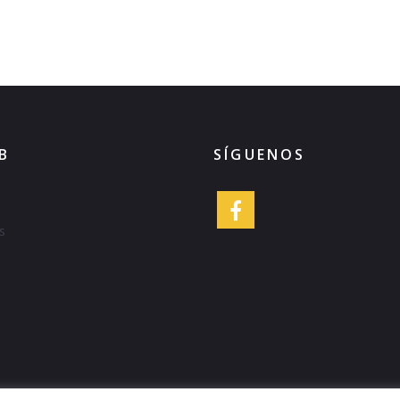
B
SÍGUENOS
s