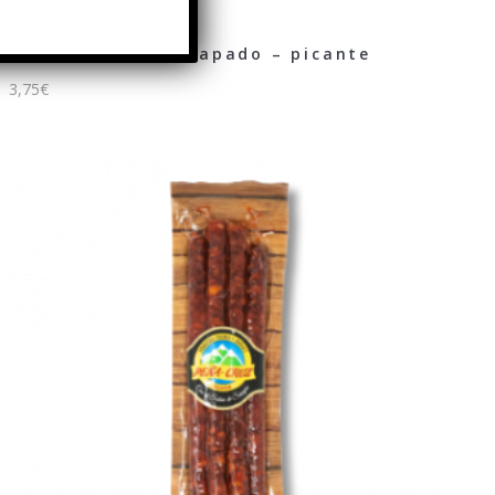
Chorizo casero chapado – picante
3,75
€