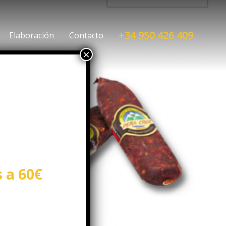
+34 950 426 409
Elaboración
Contacto
s a 60€